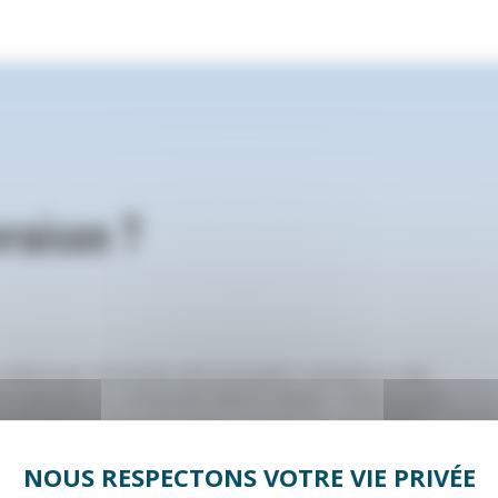
vraison ?
 altéré par l’évolution de la situation sanitaire et des
s spéciaux et composant électroniques. Il dépend, en
rtir nos produits de France, et nous les expédions