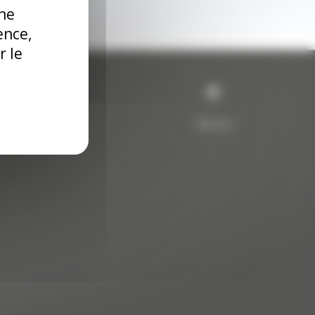
une
ence,
r le
.
Retour