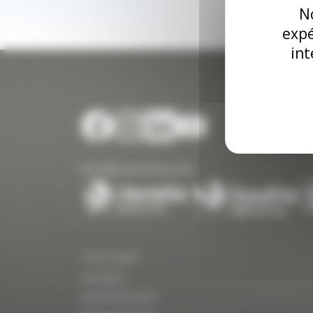
No
expé
int
Nos solutions de traction par kite
Yves Parlier
A propos
Journal de bord