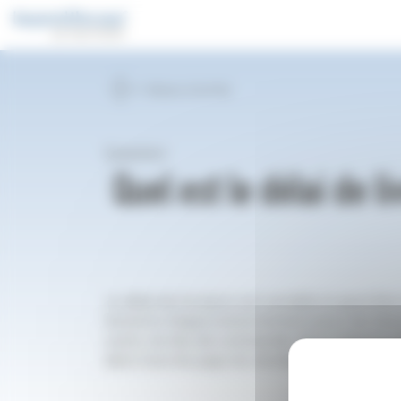
Panneau de gestion des cookies
Retour à la FAQ
Question
Quel est le délai de li
Le délai de livraison est variable et peut être
tensions d’approvisionnement pour les tissu
outre, du lieu de commande. Nous faisons pa
dans tous les pays du monde.